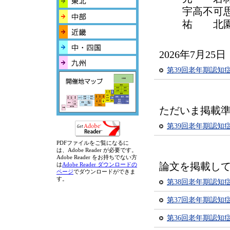
宇高不
祐 北園
2026年7月
第39回老年期認知
ただいま掲載
第39回老年期認知
PDFファイルをご覧になるに
は、Adobe Reader が必要です。
Adobe Reader をお持ちでない方
論文を掲載し
は
Adobe Reader ダウンロードの
ページ
でダウンロードができま
す。
第38回老年期認知
第37回老年期認知
第36回老年期認知