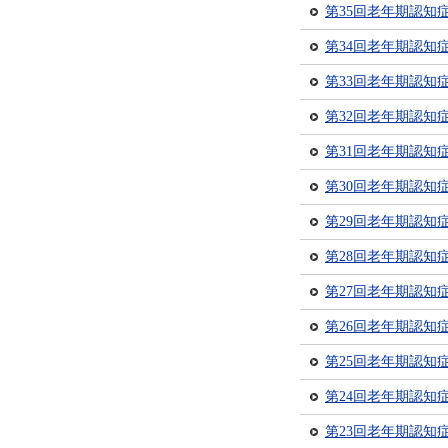
第35回老年期認知
第34回老年期認知
第33回老年期認知
第32回老年期認知
第31回老年期認知
第30回老年期認知
第29回老年期認知
第28回老年期認知
第27回老年期認知
第26回老年期認知
第25回老年期認知
第24回老年期認知
第23回老年期認知