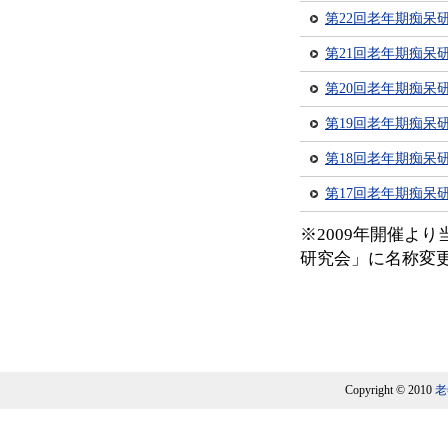
第22回老年期痴呆
第21回老年期痴呆
第20回老年期痴呆
第19回老年期痴呆
第18回老年期痴呆
第17回老年期痴呆
※2009年開催よ
研究会」に名称変
Copyright © 2010
老