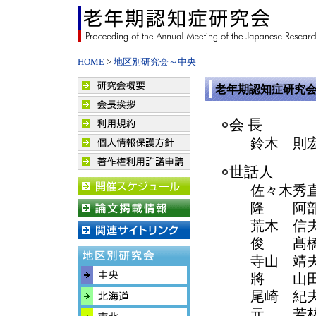
HOME
>
地区別研究会～中央
老年期認知症研究
会 長
鈴木 則
世話人
佐々木
隆 阿部
荒木 
俊 髙橋
寺山 
將 山田
尾崎 
元 若林