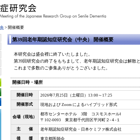
央
> 開催概要
第39回老年期認知症研究会（中央） 開催概要
本研究会は盛会裡に終了いたしました。
第39回研究会の終了をもちまして、老年期認知症研究会は解散
これまで多数のご参集ありがとうございました。
開催日時・場所
開催日時
2026年7月25日（土曜日）13:00～17:25
開催形式
現地および Zoom によるハイブリッド形式
都市センターホテル 3階 コスモスホールⅠ
会場（現地）
〒102-0093 東京都千代田区平河町２-４-１
主 催
老年期認知症研究会・日本ケミファ株式会社
後 援
東京都医師会