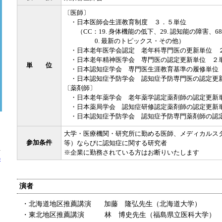
〔医師〕
・日本医師会生涯教育制度 ３．５単位
（CC：19. 身体機能の低下、29. 認知能の障害、6
0. 最新のトピックス・その他）
・日本老年医学会認定 老年科専門医の更新単位 
・日本老年精神医学会 専門医の認定更新単位 ２
単 位
・日本認知症学会 専門医生涯教育基準の履修単位
・日本認知症予防学会 認知症予防専門医の認定更新
〔薬剤師〕
・日本老年薬学会 老年薬学認定薬剤師の認定更新
・日本薬局学会 認知症研修認定薬剤師の認定更新
・日本認知症予防学会 認知症予防専門薬剤師の認定
大学・医療機関・研究所に勤める医師、メディカルス
参加条件
等）ならびに認知症に関する研究者
。
方
※企業に勤務されている方はお断りいたします
の
演者
・北海道地区推薦講演
加藤 隆弘先生（北海道大学）
・東北地区推薦講演
林 博史先生（福島県立医科大学）