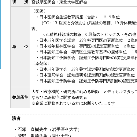
後 援
宮城県医師会・東北大学医師会
〔医師〕
・日本医師会生涯教育講座（合計） ２.５単位
（CC：13. 医療と介護および福祉の連携、19.身体機能
害、
68. 精神科領域の救急、0.最新のトピックス・その他
・日本老年医学会認定 老年科専門医の更新単位 ２単
・日本老年精神医学会 専門医の認定更新単位 ２単位
単 位
・日本認知症学会 専門医生涯教育基準の履修単位 １
・日本認知症予防学会 認知症予防専門医の認定更新単
〔薬剤師〕
・日本老年薬学会 老年薬学認定薬剤師の認定更新単位
・日本薬局学会 認知症研修認定薬剤師の認定更新単位
・日本認知症予防学会 認知症予防専門薬剤師の認定更
。
大学・医療機関・研究所に勤める医師、メディカルスタッ
方
参加条件
ならびに認知症に関する研究者
の
※企業に勤務されている方はお断りいたします
演者
・石塚 直樹先生（岩手医科大学）
・菅野 重範先生（東北大学）