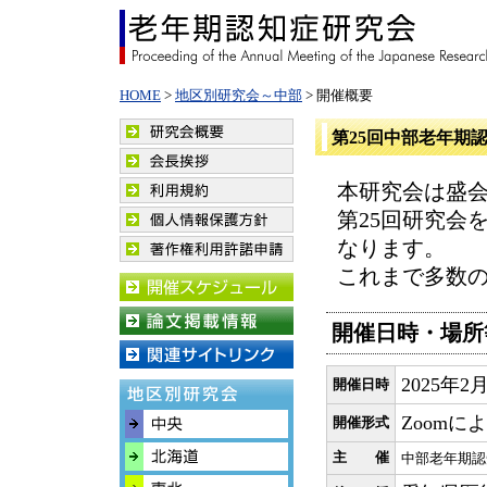
HOME
>
地区別研究会～中部
> 開催概要
第25回中部老年期
本研究会は盛
第25回研究会
なります。
これまで多数
開催日時・場所
2025年2
開催日時
Zoomに
開催形式
主 催
中部老年期認