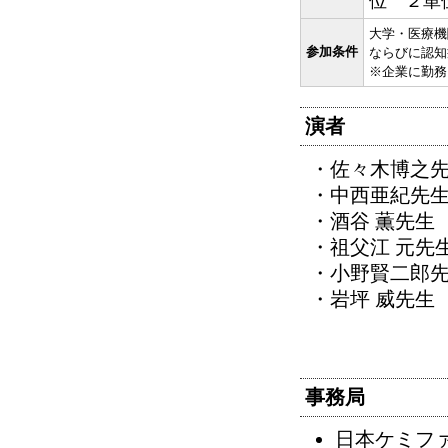
位 ２単
大学・医療機
参加条件
ならびに認知
※企業に勤務
演者
・佐々木博之
・中西亜紀先
・酒谷 薫先生
・祖父江 元先
・小野賢二郎
・岩坪 威先生
事務局
日本ケミフ