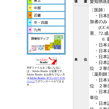
愛知県医
後 援
〔医師〕
・日本医
加者のみ
(CC:6
害、72.
0
・日本老
・日本老
・日本認
単 位
・日本認
位 ２単
PDFファイルをご覧になるに
は、Adobe Reader が必要です。
〔薬剤師
Adobe Reader をお持ちでない方
は
Adobe Reader ダウンロードの
・日本老
ページ
でダウンロードができま
す。
位 ２単
・日本薬
単位
・日本認