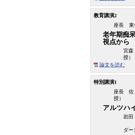
教育講演2
座長 東
老年期痴
視点から
宮森
授）
論文を読む
特別講演1
座長 佐
授）
アルツハイ
岩田
神
ダー