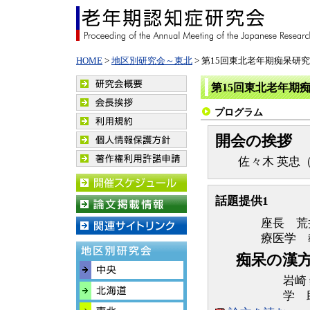
HOME
>
地区別研究会～東北
> 第15回東北老年期痴呆研
第15回東北老年期
プログラム
開会の挨拶
佐々木 英忠（
話題提供1
座長 荒
療医学 
痴呆の漢
岩崎
学 