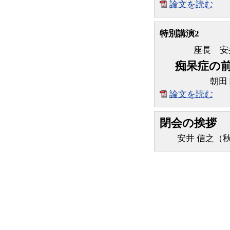
論文を読む
特別講演2
座長 安
痴呆症の
朝田
論文を読む
閉会の挨拶
安井 信之（秋