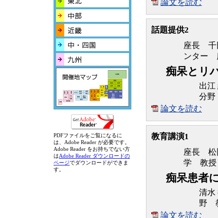
論文を読む
話題提供2
座長 千
ンター 
痴呆とリ
出江
分野
論文を読む
教育講演1
PDFファイルをご覧になるに
は、Adobe Reader が必要です。
Adobe Reader をお持ちでない方
座長 松
は
Adobe Reader ダウンロードの
学 教授
ページ
でダウンロードができま
す。
痴呆患者
清水
野 
論文を読む