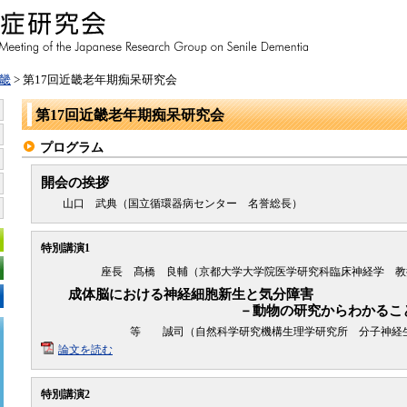
畿
> 第17回近畿老年期痴呆研究会
第17回近畿老年期痴呆研究会
プログラム
開会の挨拶
山口 武典（国立循環器病センター 名誉総長）
特別講演1
座長 髙橋 良輔（京都大学大学院医学研究科臨床神経学 教
成体脳における神経細胞新生と気分障害
－動物の研究からわかることわか
等 誠司（自然科学研究機構生理学研究所 分子神経
論文を読む
特別講演2