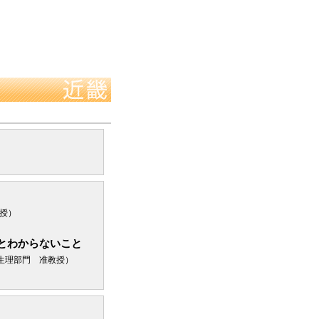
授）
らないこと
生理部門 准教授）