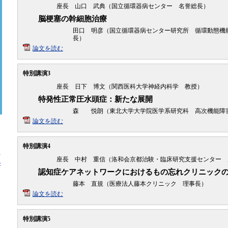
座長 山口 武典（国立循環器病センター 名誉総長）
脳梗塞の幹細胞治療
田口 明彦（国立循環器病センター研究所 循環動態機
長）
論文を読む
特別講演3
座長 日下 博文（関西医科大学神経内科学 教授）
特発性正常圧水頭症：新たな展開
森 悦朗（東北大学大学院医学系研究科 高次機能障
論文を読む
特別講演4
。
方
座長 中村 重信（洛和会京都治験・臨床研究支援センター 
の
認知症ケアネットワークにおけるもの忘れクリニック
藤本 直規（医療法人藤本クリニック 理事長）
論文を読む
特別講演5