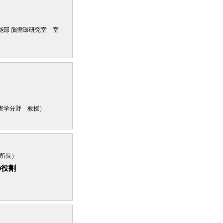
能部 脳循環研究室 室
害学分野 教授）
所長）
の役割