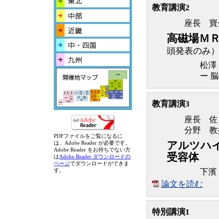
教育講演2
座長 寶
高磁場Ｍ
頭発表のみ
松澤
ー 
教育講演3
座長 佐
分野 教
PDFファイルをご覧になるに
アルツハ
は、Adobe Reader が必要です。
Adobe Reader をお持ちでない方
受容体
は
Adobe Reader ダウンロードの
ページ
でダウンロードができま
す。
下濱
論文を読む
特別講演1