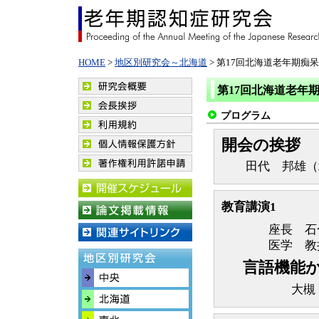
HOME
>
地区別研究会～北海道
> 第17回北海道老年期痴
第17回北海道老年
プログラム
開会の挨拶
田代 邦雄（北
教育講演1
座長 石
医学 教
言語機能
大槻