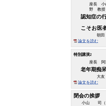
座長 小
野 教授
認知症の行
B
こそお医者
朝田
論文を読む
特別講演2
座長 
老年期痴
大友
論文を読む
閉会の挨拶
小山 司（北海