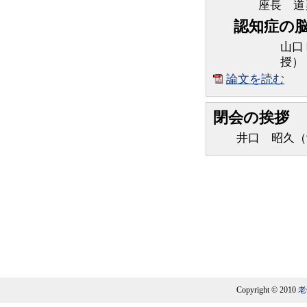
座長 道
認知症の
山口
授）
論文を読む
閉会の挨拶
井口 昭久（愛
Copyright © 2010
老