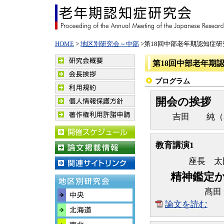
HOME
>
地区別研究会～中部
>第18回中部老年期認知症研
第18回中部老年期
プログラム
開会の挨拶
吉田 純（名
教育講演1
座長 太
精神鑑定
髙田
論文を読む